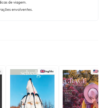
 dicas de viagem.
trações envolventes.
s
Inglês
Inglês