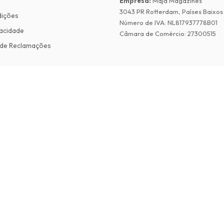
Empresa
:
Maja Magazines
3043 PR Rotterdam, Países Baixos
dições
Número de IVA
:
NL817937778B01
vacidade
Câmara de Comércio
:
27300515
de Reclamações
©
2026
Revistas em Ingles