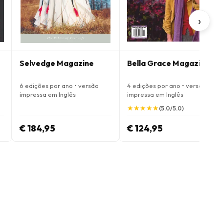
›
Selvedge Magazine
Bella Grace Magazine
6 edições por ano • versão
4 edições por ano • versão
impressa em Inglês
impressa em Inglês
★
★
★
★
★
★
★
★
★
★
(5.0/5.0)
€ 184,95
€ 124,95