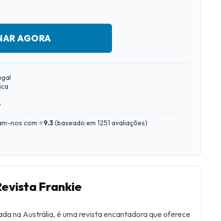
NAR AGORA
ugal
ica
e
iam-nos com ⭐
9.3
(
baseado em 1251 avaliações
)
Revista Frankie
ada na Austrália, é uma revista encantadora que oferece