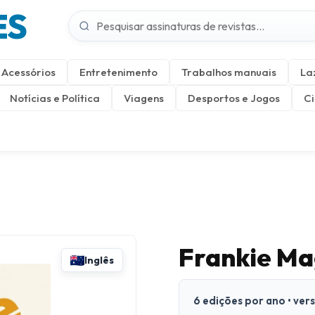
ES
Acessórios
Entretenimento
Trabalhos manuais
La
Notícias e Política
Viagens
Desportos e Jogos
Ci
Frankie Ma
Inglês
6 edições por ano • ver