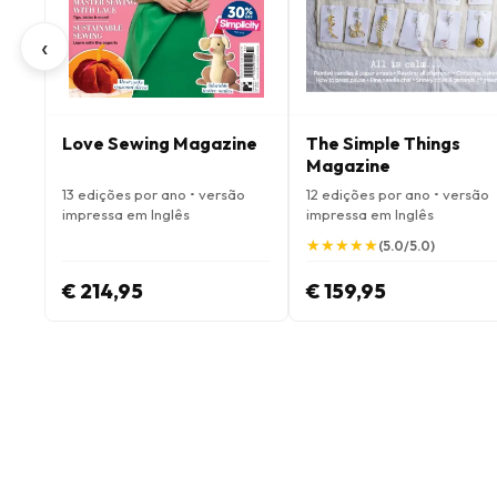
‹
Love Sewing Magazine
The Simple Things
Magazine
13 edições por ano • versão
12 edições por ano • versão
impressa em Inglês
impressa em Inglês
★
★
★
★
★
★
★
★
★
★
(5.0/5.0)
€ 214,95
€ 159,95