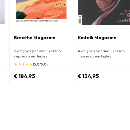
Breathe Magazine
Kinfolk Magazine
9 edições por ano • versão
4 edições por ano • versão
impressa em Inglês
impressa em Inglês
★
★
★
★
★
★
★
★
★
★
(5.0/5.0)
€ 184,95
€ 134,95