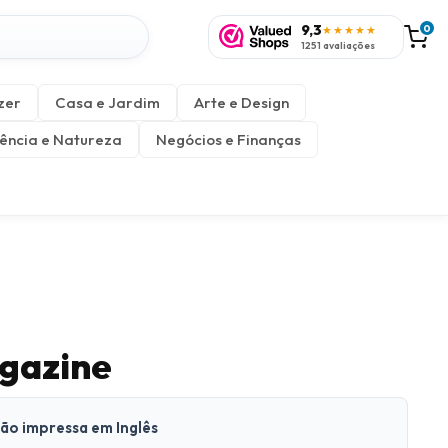
9,3
0
★★★★★
1251 avaliações
zer
Casa e Jardim
Arte e Design
ência e Natureza
Negócios e Finanças
gazine
são impressa em Inglês