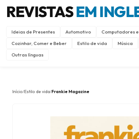
REVISTAS
EM INGL
Ideias de Presentes
Automotivo
Computadores e 
Cozinhar, Comer e Beber
Estilo de vida
Música
Outras línguas
Início
Estilo de vida
Frankie Magazine
/
/