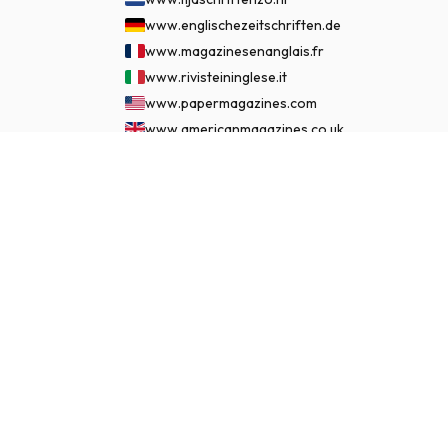
www.englischezeitschriften.de
www.magazinesenanglais.fr
www.rivisteininglese.it
www.papermagazines.com
www.americanmagazines.co.uk
www.engelskatidskrifter.se
€ 129,95
ASSINAR AGORA
www.internationalemagasiner.dk
www.englanninkielisetlehdet.fi
www.revistaseningles.es
www.revistasemingles.pt