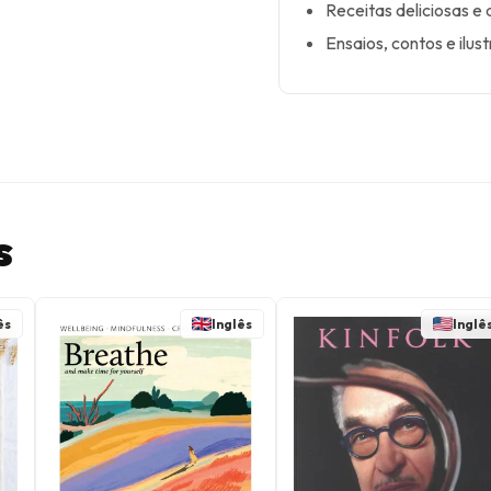
Receitas deliciosas e
Ensaios, contos e ilus
s
ês
Inglês
Inglê