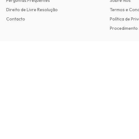
Perguntas Frequentes
Sobre Nós
Direito de Livre Resolução
Termos e Con
Contacto
Política de Pri
Procedimento 
Frankie Magazine
6 edições por ano • versão impressa em Inglês