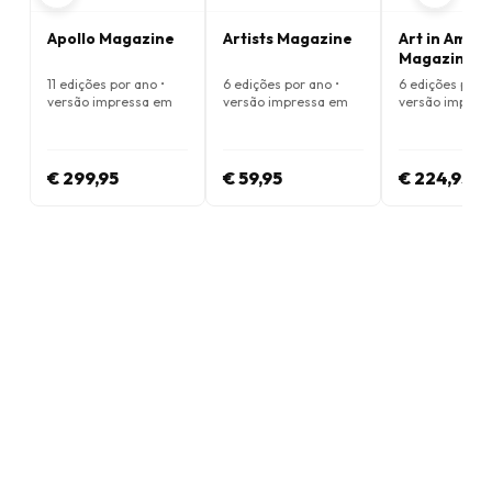
Apollo Magazine
Artists Magazine
Art in Amer
Magazine
11 edições por ano •
6 edições por ano •
6 edições por a
versão impressa em
versão impressa em
versão impres
Inglês
Inglês
Inglês
€ 299,95
€ 59,95
€ 224,95