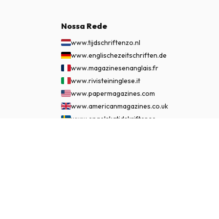
Nossa Rede
www.tijdschriftenzo.nl
www.englischezeitschriften.de
www.magazinesenanglais.fr
www.rivisteininglese.it
www.papermagazines.com
www.americanmagazines.co.uk
www.engelskatidskrifter.se
www.internationalemagasiner.dk
€ 84,95
ASSINAR AGORA
www.englanninkielisetlehdet.fi
www.revistaseningles.es
www.revistasemingles.pt