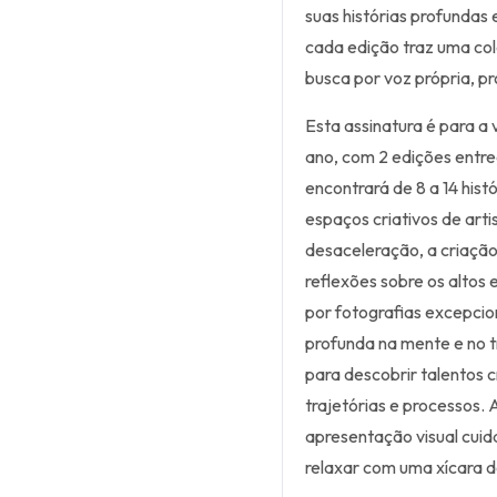
suas histórias profundas
cada edição traz uma col
busca por voz própria, p
Esta assinatura é para a
ano, com 2 edições entr
encontrará de 8 a 14 hist
espaços criativos de ar
desaceleração, a criação
reflexões sobre os altos 
por fotografias excepcio
profunda na mente e no t
para descobrir talentos c
trajetórias e processos. 
apresentação visual cui
relaxar com uma xícara d