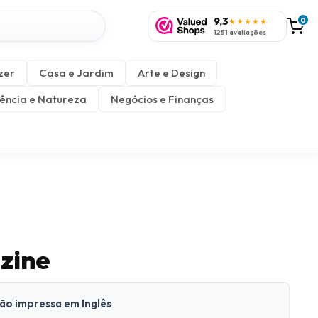
9,3
0
★★★★★
1251 avaliações
zer
Casa e Jardim
Arte e Design
ência e Natureza
Negócios e Finanças
zine
são impressa em Inglês