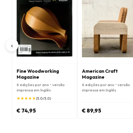
‹
Fine Woodworking
American Craft
Magazine
Magazine
6 edições por ano • versão
6 edições por ano • versão
impressa em Inglês
impressa em Inglês
★
★
★
★
★
★
★
★
★
★
(5.0/5.0)
€ 74,95
€ 89,95