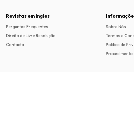
Revistas em Ingles
Informaçõe
Perguntas Frequentes
Sobre Nós
Direito de Livre Resolução
Termos e Con
Contacto
Política de Pri
Procedimento 
Faire Magazine
2 edições por ano • versão impressa em Inglês