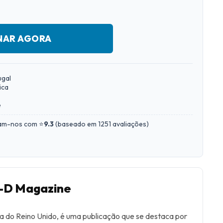
NAR AGORA
ugal
ica
e
iam-nos com ⭐
9.3
(
baseado em 1251 avaliações
)
I-D Magazine
ia do Reino Unido, é uma publicação que se destaca por