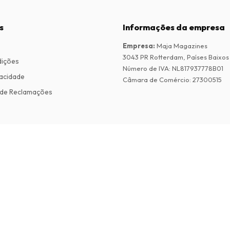
s
Informações da empresa
Empresa
:
Maja Magazines
3043 PR Rotterdam, Países Baixos
dições
Número de IVA
:
NL817937778B01
vacidade
Câmara de Comércio
:
27300515
de Reclamações