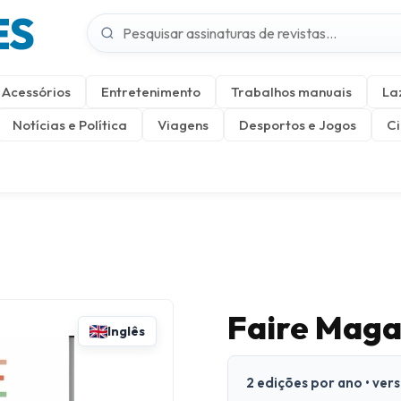
ES
Acessórios
Entretenimento
Trabalhos manuais
La
Notícias e Política
Viagens
Desportos e Jogos
Ci
Faire Maga
Inglês
2 edições por ano • ver