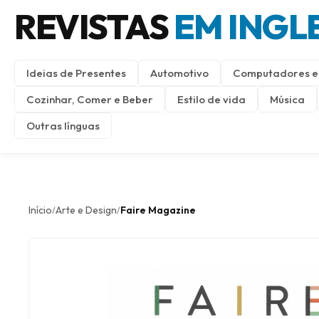
REVISTAS
EM INGL
Ideias de Presentes
Automotivo
Computadores e 
Cozinhar, Comer e Beber
Estilo de vida
Música
Outras línguas
Início
Arte e Design
Faire Magazine
/
/