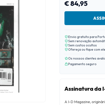
€ 84,95
ASSI
Envio gratuito para Port
Sem renovação automát
Sem custos ocultos
Ofereça ou fique com el
Os nossos clientes aval
Pagamento seguro
Assinatura da 
A I-D Magazine, originár