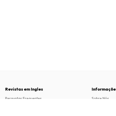
Revistas em Ingles
Informaçõe
Perguntas Frequentes
Sobre Nós
Direito de Livre Resolução
Termos e Con
Executive Global Magazine
4 edições por ano • versão impressa em Inglês
Contacto
Política de Pri