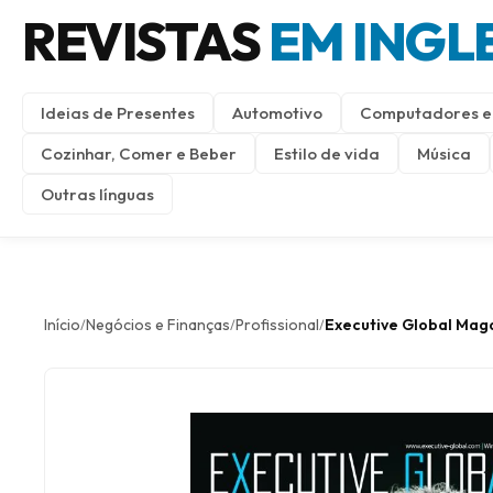
REVISTAS
EM INGL
Ideias de Presentes
Automotivo
Computadores e 
Cozinhar, Comer e Beber
Estilo de vida
Música
Outras línguas
Início
Negócios e Finanças
Profissional
Executive Global Mag
/
/
/