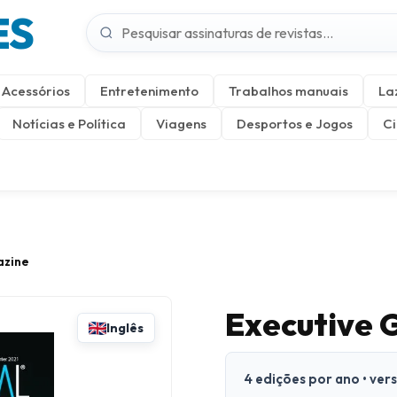
ES
Acessórios
Entretenimento
Trabalhos manuais
La
Notícias e Política
Viagens
Desportos e Jogos
Ci
azine
Executive 
Inglês
4 edições por ano • ver