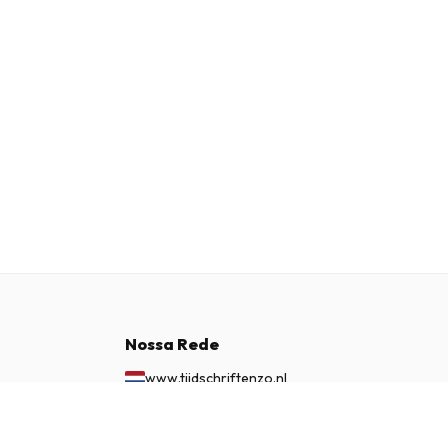
Nossa Rede
www.tijdschriftenzo.nl
www.englischezeitschriften.de
€ 74,95
ASSINAR AGORA
www.magazinesenanglais.fr