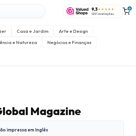
9,3
0
★★★★★
1251 avaliações
zer
Casa e Jardim
Arte e Design
ência e Natureza
Negócios e Finanças
Global Magazine
são impressa em Inglês