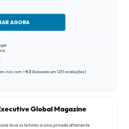
NAR AGORA
ugal
ica
e
iam-nos com ⭐
9.3
(
baseado em 1251 avaliações
)
Executive Global Magazine
ine leva os leitores a uma jornada altamente