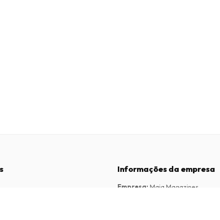
s
Informações da empresa
Empresa
:
Maja Magazines
3043 PR Rotterdam, Países Baixos
dições
Número de IVA
:
NL817937778B01
vacidade
Câmara de Comércio
:
27300515