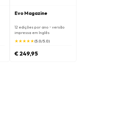
Evo Magazine
12 edições por ano • versão
impressa em Inglês
★
★
★
★
★
★
★
★
★
★
(5.0/5.0)
€ 249,95