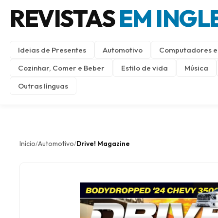
REVISTAS
EM INGL
Ideias de Presentes
Automotivo
Computadores e 
Cozinhar, Comer e Beber
Estilo de vida
Música
Outras línguas
Início
Automotivo
Drive! Magazine
/
/