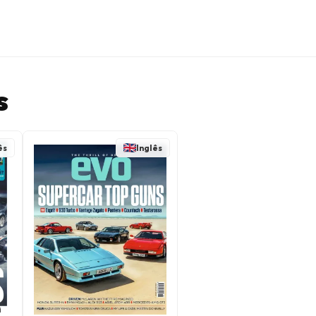
s
ês
Inglês