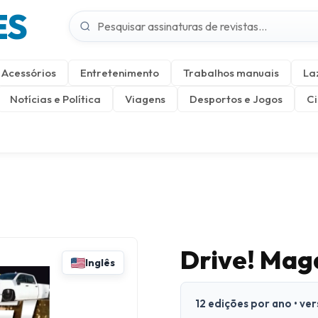
ES
Acessórios
Entretenimento
Trabalhos manuais
La
Notícias e Política
Viagens
Desportos e Jogos
Ci
Drive! Mag
Inglês
12 edições por ano • ve