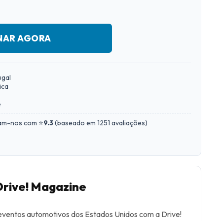
NAR AGORA
ugal
ica
e
iam-nos com ⭐
9.3
(
baseado em 1251 avaliações
)
Drive! Magazine
e eventos automotivos dos Estados Unidos com a Drive!