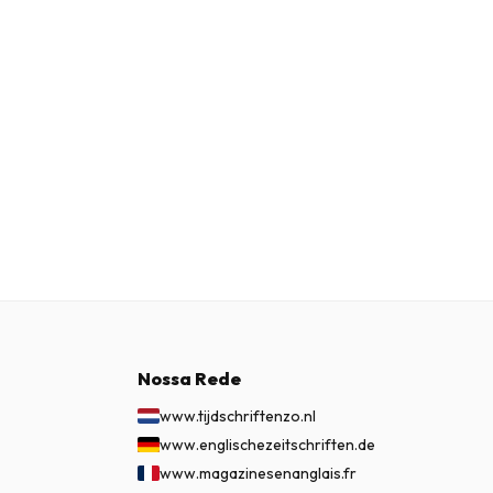
Nossa Rede
www.tijdschriftenzo.nl
www.englischezeitschriften.de
www.magazinesenanglais.fr