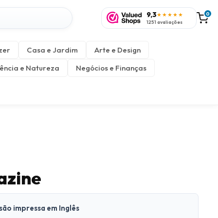
9,3
0
★★★★★
1251 avaliações
zer
Casa e Jardim
Arte e Design
ência e Natureza
Negócios e Finanças
azine
rsão impressa em Inglês