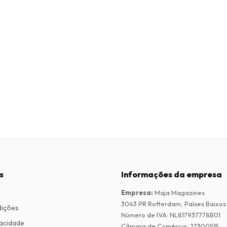
s
Informações da empresa
Empresa
:
Maja Magazines
3043 PR Rotterdam, Países Baixos
dições
Número de IVA
:
NL817937778B01
vacidade
Câmara de Comércio
:
27300515