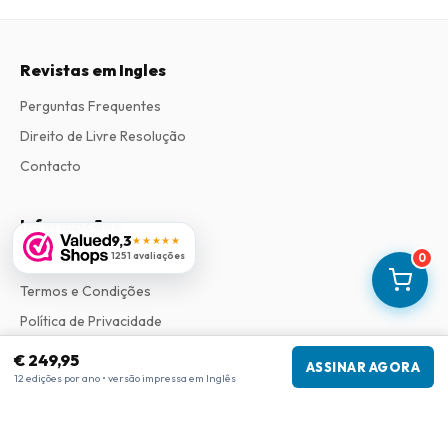
Revistas em Ingles
Perguntas Frequentes
Direito de Livre Resolução
Contacto
Informações
9,3
★★★★★
1251 avaliações
0
Sobre Nós
Termos e Condições
Política de Privacidade
Procedimento de Reclamações
€ 249,95
ASSINAR AGORA
12 edições por ano • versão impressa em Inglês
Informações da empresa
Empresa
:
Maja Magazines