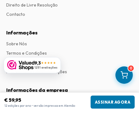
Direito de Livre Resolução
Contacto
Informações
Sobre Nós
Termos e Condições
Política de Privacidade
9,3
★★★★★
1251 avaliações
0
Procedimento de Reclamações
Informações da empresa
€ 59,95
Empresa
:
Maja Magazines
ASSINAR AGORA
12 edições por ano • versão impressa em Alemão
3043 PR Rotterdam, Países Baixos
Número de IVA
:
NL817937778B01
Câmara de Comércio
:
27300515
Nossa Rede