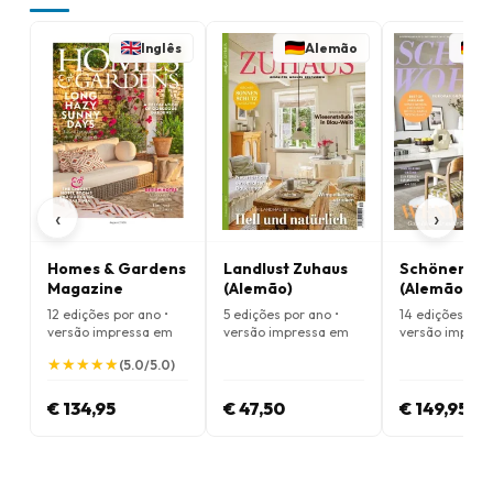
Inglês
Alemão
A
‹
›
Homes & Gardens
Landlust Zuhaus
Schöner W
Magazine
(Alemão)
(Alemão)
12 edições por ano •
5 edições por ano •
14 edições por 
versão impressa em
versão impressa em
versão impres
Inglês
Alemão
Alemão
★
★
★
★
★
★
★
★
★
★
(5.0/5.0)
€ 134,95
€ 47,50
€ 149,95