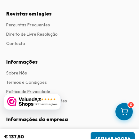
Revistas em Ingles
Perguntas Frequentes
Direito de Livre Resolução
Contacto
Informações
Sobre Nós
Termos e Condições
Política de Privacidade
9,3
★★★★★
Procedimento de Reclamações
1251 avaliações
0
Informações da empresa
Empresa
:
Maja Magazines
€ 137,50
3043 PR Rotterdam, Países Baixos
ASSINAR AGORA