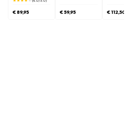
★
★
★
★
★
★
★
★
★
★
(4.0/5.0)
€ 89,95
€ 59,95
€ 112,50