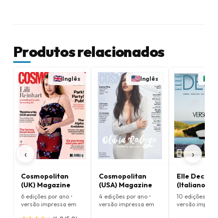
Produtos relacionados
Inglês
Inglês
I
‹
›
Cosmopolitan
Cosmopolitan
Elle Decor
(UK) Magazine
(USA) Magazine
(Italiano)
6 edições por ano •
4 edições por ano •
10 edições por 
versão impressa em
versão impressa em
versão impres
Inglês
Inglês
Italiano