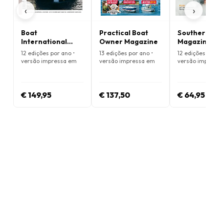
‹
›
Boat
Practical Boat
Southern B
International
Owner Magazine
Magazine
Magazine
12 edições por ano •
13 edições por ano •
12 edições por 
versão impressa em
versão impressa em
versão impres
Inglês
Inglês
Inglês
€ 149,95
€ 137,50
€ 64,95