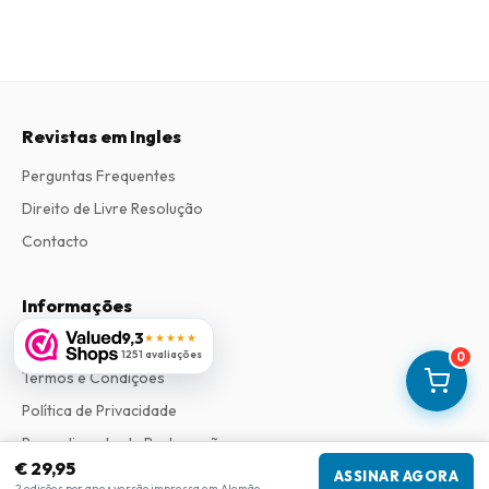
Revistas em Ingles
Perguntas Frequentes
Direito de Livre Resolução
Contacto
Informações
9,3
★★★★★
Sobre Nós
1251 avaliações
0
Termos e Condições
Política de Privacidade
Procedimento de Reclamações
€ 29,95
ASSINAR AGORA
2 edições por ano • versão impressa em Alemão