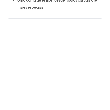
Uma gama de estilos, desde roupas casuais até
trajes especiais.