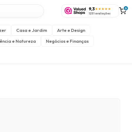
9,3
0
★★★★★
1251 avaliações
zer
Casa e Jardim
Arte e Design
ência e Natureza
Negócios e Finanças