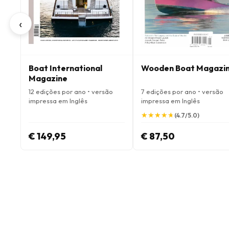
‹
Boat International
Wooden Boat Magazi
Magazine
12 edições por ano • versão
7 edições por ano • versão
impressa em Inglês
impressa em Inglês
★
★
★
★
★
★
★
★
★
★
(4.7/5.0)
€ 149,95
€ 87,50