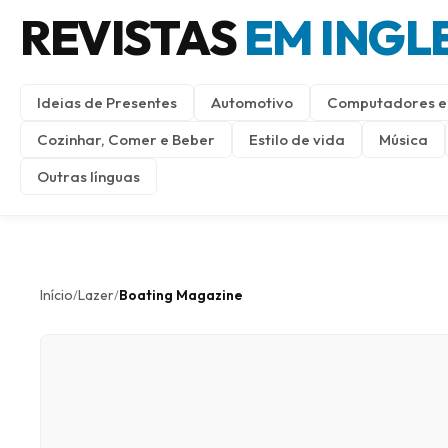
REVISTAS
EM INGL
Ideias de Presentes
Automotivo
Computadores e 
Cozinhar, Comer e Beber
Estilo de vida
Música
Outras línguas
Início
Lazer
Boating Magazine
/
/