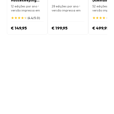
Housekeeping
(Alemão)
(UK) Magazine
12 edições por ano •
28 edições por ano •
52 edições por 
versão impressa em
versão impressa em
versão impres
Inglês
Alemão
Alemão
★
★
★
★
★
★
★
★
★
★
★
★
★
★
★
★
★
★
★
★
(4.4/5.0)
(4.
€ 149,95
€ 199,95
€ 499,95