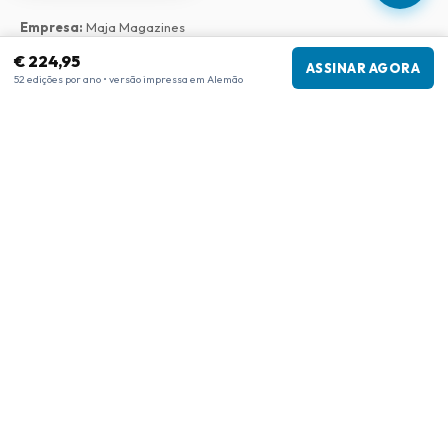
Empresa
:
Maja Magazines
3043 PR Rotterdam, Países Baixos
€ 224,95
ASSINAR AGORA
Número de IVA
:
NL817937778B01
52 edições por ano • versão impressa em Alemão
Câmara de Comércio
:
27300515
Nossa Rede
www.tijdschriftenzo.nl
www.englischezeitschriften.de
www.magazinesenanglais.fr
www.rivisteininglese.it
www.papermagazines.com
www.americanmagazines.co.uk
www.engelskatidskrifter.se
www.internationalemagasiner.dk
www.englanninkielisetlehdet.fi
www.revistaseningles.es
www.revistasemingles.pt