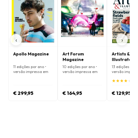
‹
›
Apollo Magazine
Art Forum
Artists &
Magazine
Illustrators
Magazine
11 edições por ano •
10 edições por ano •
13 edições por 
versão impressa em
versão impressa em
versão impres
Inglês
Inglês
Inglês
★
★
★
★
★
★
★
★
★
★
(4.
€ 299,95
€ 164,95
€ 129,95