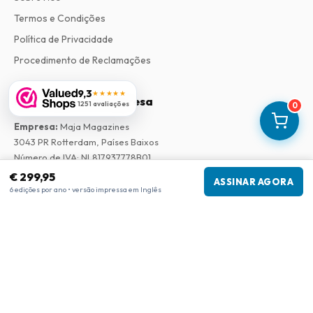
Termos e Condições
Política de Privacidade
Procedimento de Reclamações
9,3
★★★★★
Informações da empresa
1251 avaliações
0
Empresa
:
Maja Magazines
3043 PR Rotterdam, Países Baixos
Número de IVA
:
NL817937778B01
Câmara de Comércio
:
27300515
€ 299,95
ASSINAR AGORA
6 edições por ano • versão impressa em Inglês
Nossa Rede
www.tijdschriftenzo.nl
www.englischezeitschriften.de
www.magazinesenanglais.fr
www.rivisteininglese.it
www.papermagazines.com