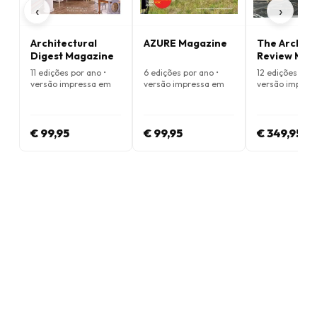
‹
›
Architectural
AZURE Magazine
The Archite
Digest Magazine
Review Mag
11 edições por ano •
6 edições por ano •
12 edições por 
versão impressa em
versão impressa em
versão impres
Inglês
Inglês
Inglês
€ 99,95
€ 99,95
€ 349,95