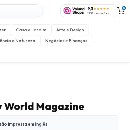
9,3
0
★★★★★
1251 avaliações
zer
Casa e Jardim
Arte e Design
ência e Natureza
Negócios e Finanças
y World Magazine
rsão impressa em Inglês