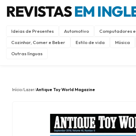
REVISTAS
EM INGL
Ideias de Presentes
Automotivo
Computadores e 
Cozinhar, Comer e Beber
Estilo de vida
Música
Outras línguas
Início
Lazer
Antique Toy World Magazine
/
/