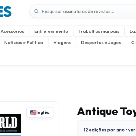
ES
Acessórios
Entretenimento
Trabalhos manuais
La
Notícias e Política
Viagens
Desportos e Jogos
Ci
Antique To
Inglês
12 edições por ano • ve