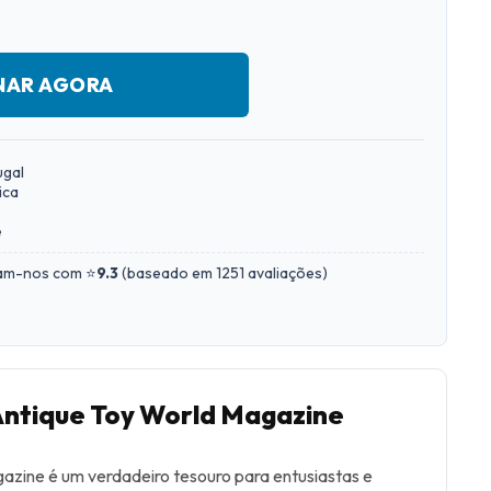
NAR AGORA
ugal
ica
e
iam-nos com ⭐
9.3
(
baseado em 1251 avaliações
)
Antique Toy World Magazine
azine é um verdadeiro tesouro para entusiastas e